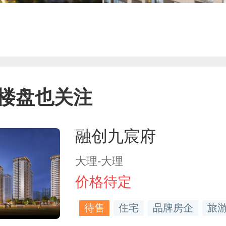
楼盘也关注
融创九宸府
大理-大理
价格待定
待售
住宅
品牌房企
旅