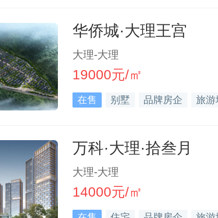
华侨城·大理王宫
大理-大理
19000元/㎡
在售
别墅
品牌房企
旅游
万科·大理·拾叁月
大理-大理
14000元/㎡
在售
住宅
品牌房企
旅游