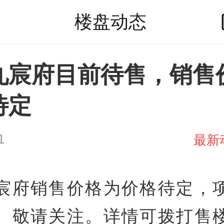
楼盘动态
九宸府目前待售，销售
待定
1
最新
宸府销售价格为价格待定，
。敬请关注。详情可拨打售