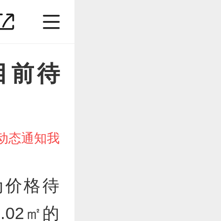
目前待
动态通知我
为价格待
02㎡的