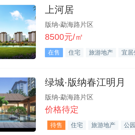
上河居
版纳-勐海路片区
8500元/㎡
在售
住宅
旅游地产
宜居
绿城·版纳春江明月
版纳-勐海路片区
价格待定
待售
住宅
旅游地产
公