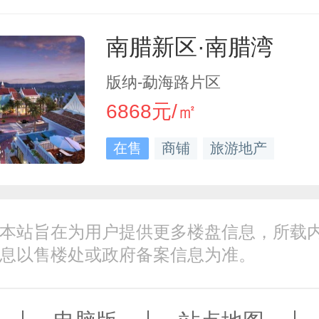
南腊新区·南腊湾
版纳-勐海路片区
6868元/㎡
在售
商铺
旅游地产
本站旨在为用户提供更多楼盘信息，所载
息以售楼处或政府备案信息为准。