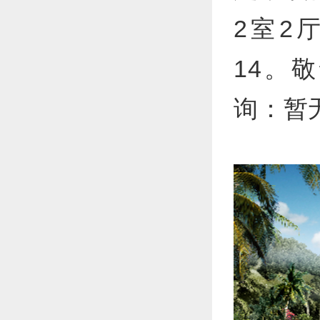
2室2厅
14。
询：暂