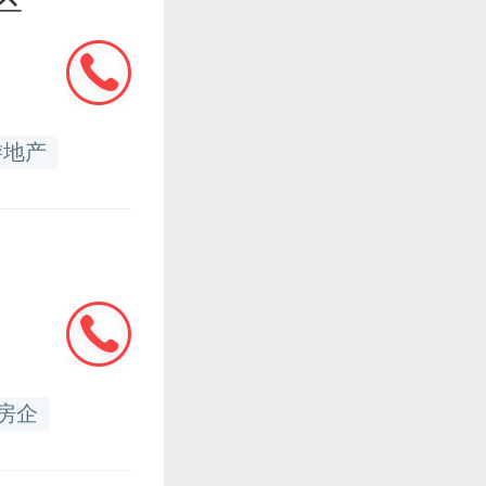
游地产
房企