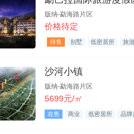
版纳-勐海路片区
价格待定
待售
别墅
低密居所
旅
沙河小镇
版纳-勐海路片区
5699元/㎡
在售
商业
低密居所
品牌