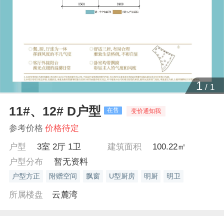
1
/
1
11#、12# D户型
在售
变价通知我
参考价格
价格待定
户型
3室 2厅 1卫
建筑面积
100.22㎡
户型分布
暂无资料
户型方正
附赠空间
飘窗
U型厨房
明厨
明卫
所属楼盘
云麓湾