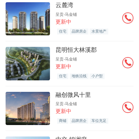
云麓湾
呈贡-马金铺
更新中
住宅
品牌房企
水景地产
昆明恒大林溪郡
呈贡-马金铺
更新中
住宅
地铁沿线
小户型
融创微风十里
呈贡-马金铺
更新中
商铺
品牌房企
车位充足