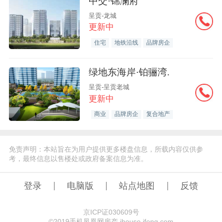
中交·锦澜府
呈贡-龙城
更新中
住宅
地铁沿线
品牌房企
绿地东海岸·铂骊湾.
呈贡-呈贡老城
更新中
商业
品牌房企
复合地产
免责声明：本站旨在为用户提供更多楼盘信息，所载内容仅供参
考，最终信息以售楼处或政府备案信息为准。
登录
电脑版
站点地图
反馈
京ICP证030609号
©️2019手机凤凰网房产 ihouse.ifeng.com