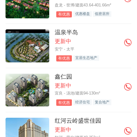
盘龙 - 世博/建面43.64-401.66m²
优惠楼盘
低密居所
有优惠
温泉半岛
更新中
安宁 - 太平
宜居生态地产
有优惠
鑫仁园
更新中
宜良 - 汤池/建面94-130m²
经济住宅
复合地产
有优惠
红河云岭盛世佳园
更新中