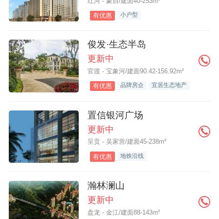
红河 - 蒙自/建面40-253m²
小户型
有优惠
俊发·生态半岛
更新中
官渡 - 宝象河/建面90.42-156.92m²
品牌房企
宜居生态地产
有优惠
置信银河广场
更新中
呈贡 - 吴家营/建面45-238m²
地铁沿线
有优惠
瀚林澜山
更新中
盘龙 - 金江/建面88-143m²