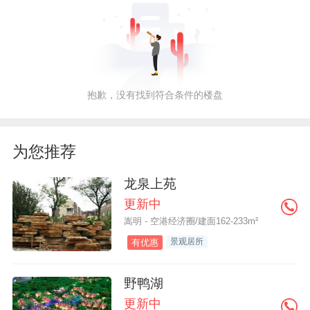
抱歉，没有找到符合条件的楼盘
为您推荐
龙泉上苑
更新中
嵩明 - 空港经济圈/建面162-233m²
景观居所
有优惠
野鸭湖
更新中