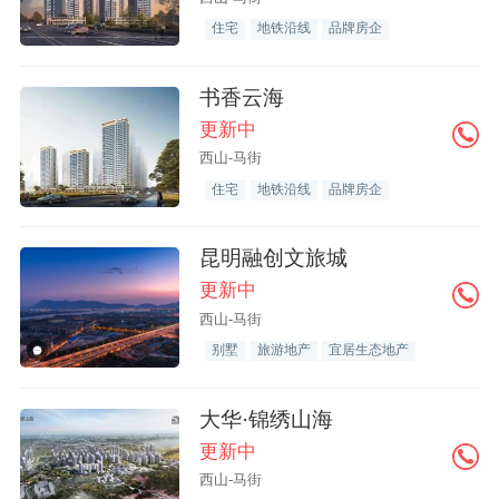
住宅
地铁沿线
品牌房企
书香云海
更新中
西山-马街
住宅
地铁沿线
品牌房企
昆明融创文旅城
更新中
西山-马街
别墅
旅游地产
宜居生态地产
大华·锦绣山海
更新中
西山-马街