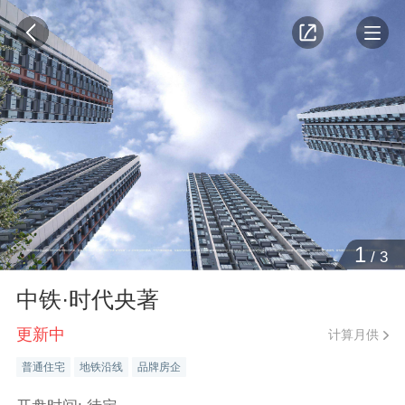
1
/
3
中铁·时代央著
更新中
计算月供
普通住宅
地铁沿线
品牌房企