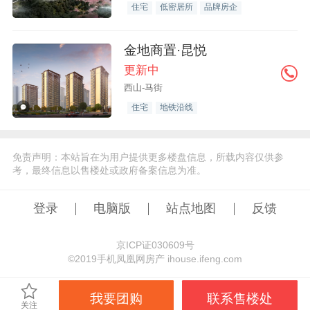
住宅
低密居所
品牌房企
金地商置·昆悦
更新中
西山-马街
住宅
地铁沿线
免责声明：本站旨在为用户提供更多楼盘信息，所载内容仅供参
考，最终信息以售楼处或政府备案信息为准。
登录
电脑版
站点地图
反馈
京ICP证030609号
©️2019手机凤凰网房产 ihouse.ifeng.com
我要团购
联系售楼处
关注